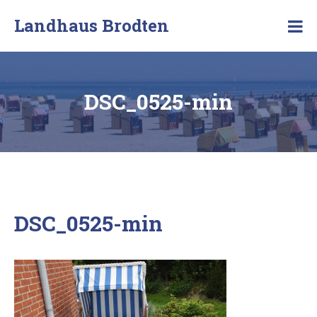
Skip
Landhaus Brodten
to
Ferienwohnungen
content
an
der
Ostsee
DSC_0525-min
DSC_0525-min