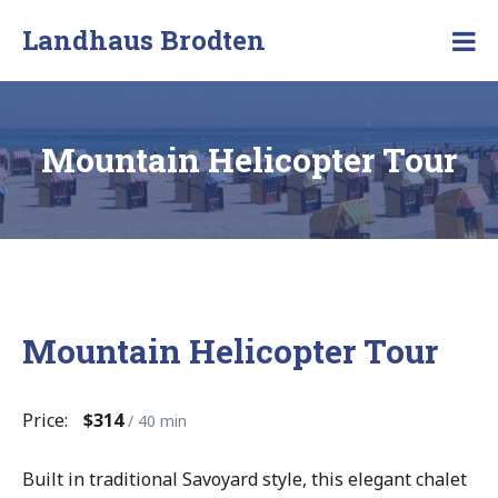
Skip
Landhaus Brodten
to
Ferienwohnungen
content
an
der
Ostsee
Mountain Helicopter Tour
Mountain Helicopter Tour
Price:
$314
/ 40 min
Built in traditional Savoyard style, this elegant chalet