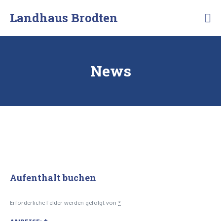
Skip
Landhaus Brodten
to
Ferienwohnungen
content
an
der
Ostsee
News
Aufenthalt buchen
Erforderliche Felder werden gefolgt von
*